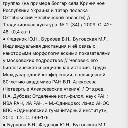
группах (на примере болгар села Криничное
Республики Украина и татар поселка
Октябрьский Челябинской области) //
Традиционная культура. № 2 (34) / 2009. С. 42-
48. (0,4 а.л.)
● Феденок Ю.Н., Буркова В.Н., Бутовская М.Л.
Индивидуальная дистанция и её связь с
некоторыми морфологическими показателями
у московских подростков // Человек: его
биологическая и социальная история. Труды
Международной конференции, посвященной
80-летию академика РАН В.П. Алексеева
(Четвертые Алексеевские чтения) / Отв.ред.
Н.А. Дубова; Отделение ист.-филол. наук РАН;
ИЭА РАН, ИА РАН. – М.-Одинцово: Из-во АНОО
ВПО «Одинцовский гуманитарный институт»,
2010. Т.2. С. 169-176.
● Буркова В.Н., Феденок Ю.Н., Бутовская М.Л.