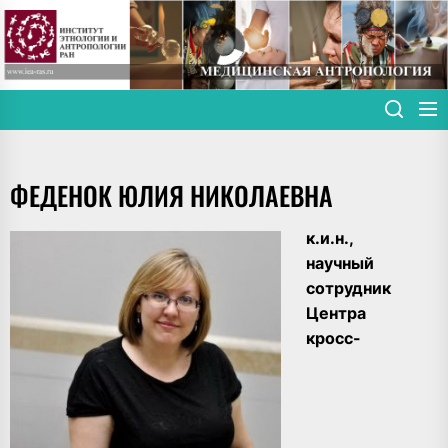
Skip
to
the
content
ФЕДЕНОК ЮЛИЯ НИКОЛАЕВНА
к.и.н.,
научный
сотрудник
Центра
кросс-