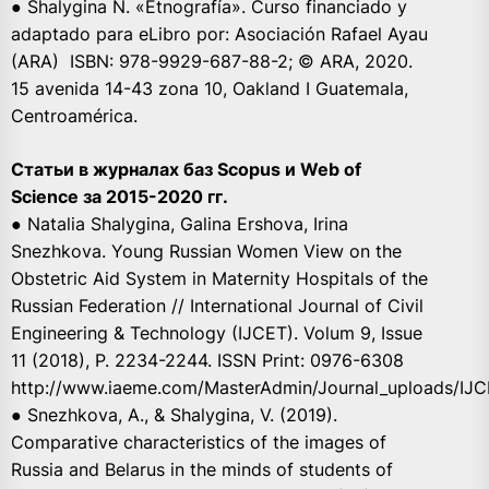
● Shalygina N. «Etnografía». Curso financiado y
adaptado para eLibro por: Asociación Rafael Ayau
(ARA) ISBN: 978-9929-687-88-2; © ARA, 2020.
15 avenida 14-43 zona 10, Oakland I Guatemala,
Centroamérica.
Статьи в журналах баз Scopus и Web of
Science за 2015-2020 гг.
● Natalia Shalygina, Galina Ershova, Irina
Snezhkova. Young Russian Women View on the
Obstetric Aid System in Maternity Hospitals of the
Russian Federation // International Journal of Civil
Engineering & Technology (IJCET). Volum 9, Issue
11 (2018), P. 2234-2244. ISSN Print: 0976-6308
http://www.iaeme.com/MasterAdmin/Journal_uploads/IJC
● Snezhkova, A., & Shalygina, V. (2019).
Comparative characteristics of the images of
Russia and Belarus in the minds of students of