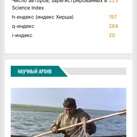
Число авторов, зарегистрированных в
223
Science Index
h-индекс (индекс Хирша)
157
q-индекс
264
i-индекс
20
НАУЧНЫЙ АРХИВ