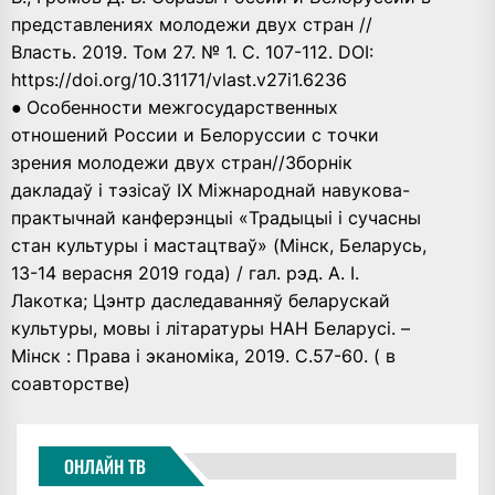
представлениях молодежи двух стран //
Власть. 2019. Том 27. № 1. С. 107-112. DOI:
https://doi.org/10.31171/vlast.v27i1.6236
●
Особенности межгосударственных
отношений России и Белоруссии с точки
зрения молодежи двух стран//Зборнiк
дакладаў i тэзiсаў IX Міжнароднай навукова-
практычнай канферэнцыі «Традыцыі і сучасны
стан культуры і мастацтваў» (Мiнск, Беларусь,
13-14 верасня 2019 года) / гал. рэд. А. І.
Лакотка; Цэнтр даследаванняў беларускай
культуры, мовы і літаратуры НАН Беларусі. –
Мінск : Права і эканоміка, 2019. С.57-60. ( в
соавторстве)
ОНЛАЙН ТВ