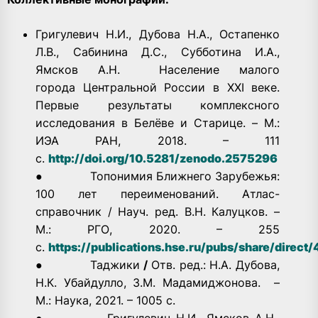
Григулевич Н.И., Дубова Н.А., Остапенко
Л.В., Сабинина Д.С., Субботина И.А.,
Ямсков А.Н. Население малого
города Центральной России в XXI веке.
Первые результаты комплексного
исследования в Белёве и Старице. – М.:
ИЭА РАН, 2018. – 111
с.
http://doi.org/10.5281/zenodo.2575296
● Топонимия Ближнего Зарубежья:
100 лет переименований. Атлас-
справочник / Науч. ред. В.Н. Калуцков. –
М.: РГО, 2020. – 255
с.
https://publications.hse.ru/pubs/share/direc
●
Таджики
/
Отв. ред.: Н.А. Дубова,
Н.К. Убайдулло, З.М. Мадамиджонова. –
М.: Наука, 2021. – 1005 с.
●
Григулевич Н.И., Ямсков А.Н.,