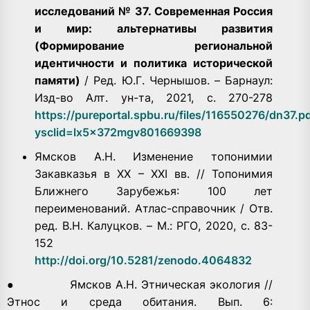
исследований № 37. Современная Россия
и мир: альтернативы развития
(Формирование региональной
идентичности и политика исторической
памяти)
/ Ред. Ю.Г. Чернышов. – Барнаул:
Изд-во Алт. ун-та, 2021, с. 270-278
https://pureportal.spbu.ru/files/116550276/dn37.p
ysclid=lx5x372mgv801669398
Ямсков А.Н. Изменение топонимии
Закавказья в XX – XXI вв. // Топонимия
Ближнего Зарубежья: 100 лет
переименований. Атлас-справочник / Отв.
ред. В.Н. Калуцков. – М.: РГО, 2020, с. 83-
152
http://doi.org/10.5281/zenodo.4064832
● Ямсков А.Н. Этническая экология //
Этнос и среда обитания. Вып. 6: