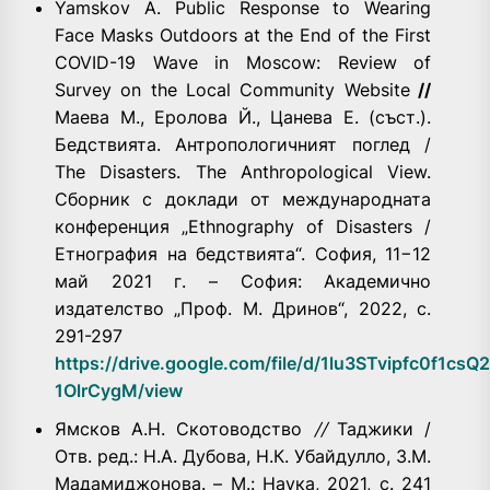
Yamskov A. Public Response to Wearing
Face Masks Outdoors at the End of the First
COVID-19 Wave in Moscow: Review of
Survey on the Local Community Website
//
Маева М., Еролова Й., Цанева Е. (съст.).
Бедствията. Антропологичният поглед /
The Disasters. The Anthropological View.
Сборник с доклади от международната
конференция „Ethnography of Disasters /
Eтнография на бедствията“. София, 11−12
май 2021 г. – София: Академично
издателство „Проф. М. Дринов“, 2022, с.
291-297
https://drive.google.com/file/d/1lu3STvipfc0f1csQ
1OlrCygM/view
Ямсков А.Н. Скотоводство
//
Таджики /
Отв. ред.: Н.А. Дубова, Н.К. Убайдулло, З.М.
Мадамиджонова. – М.: Наука, 2021, с. 241