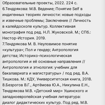
Образовательные проекты, 2022. 224 с.
6.Тендрякова: М.В. Ведение; Понятие Self в
индигенных теориях личности: новые подходы
и извечные проблемы; Заключение // Личность
в калейдоскопе культур. Коллективная
монография под ред. Н.Л. Жуковской. М.; СПб.:
Нестор-История. 2019.
7.Тендрякова М. В. Неуловимое понятие
«культура»; Пол и гендер; Антропология
детства; Историко-психологическая
антропология и её основные направления //
Антропология и этнология: учебник для
бакалавриата и магистратуры» / под ред. В.А.
Тишкова. М.: КДУ, Университетская книга, 2018.
8.Безрогов В.Г., Артёмова Ю.А., Никулина Е.Н.,
Тендрякова М.В. «Детский мир» Ушинского и
западноевропейская учебная литература:
диалог дидактических культур. Под ред. М.В.