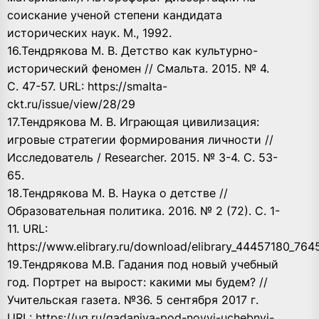
соискание ученой степени кандидата
исторических наук. М., 1992.
16.Тендрякова М. В. Детство как культурно-
исторический феномен // Смальта. 2015. № 4.
С. 47-57. URL: https://smalta-
ckt.ru/issue/view/28/29
17.Тендрякова М. В. Играющая цивилизация:
игровые стратегии формирования личности //
Исследователь / Researcher. 2015. № 3-4. С. 53-
65.
18.Тендрякова М. В. Наука о детстве //
Образовательная политика. 2016. № 2 (72). С. 1-
11. URL:
https://www.elibrary.ru/download/elibrary_44457180_764
19.Тендрякова М.В. Гадания под новый учебный
год. Портрет на вырост: какими мы будем? //
Учительская газета. №36. 5 сентября 2017 г.
URL: https://ug.ru/gadaniya-pod-novyj-uchebnyj-