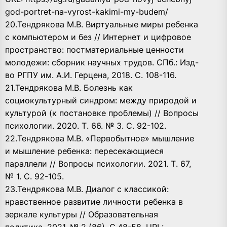
god-portret-na-vyrost-kakimi-my-budem/
20.Тендрякова М.В. Виртуальные миры ребенка
с компьютером и без // Интернет и цифровое
пространство: постматериальные ценности
молодежи: сборник научных трудов. СПб.: Изд-
во РГПУ им. А.И. Герцена, 2018. С. 108-116.
21.Тендрякова М.В. Болезнь как
социокультурный синдром: между природой и
культурой (к постановке проблемы) // Вопросы
психологии. 2020. Т. 66. № 3. С. 92-102.
22.Тендрякова М.В. «Первобытное» мышление
и мышление ребенка: пересекающиеся
параллели // Вопросы психологии. 2021. Т. 67,
№ 1. С. 92-105.
23.Тендрякова М.В. Диалог с классикой:
нравственное развитие личности ребенка в
зеркале культуры // Образовательная
политика. 2021. № 2 (86). С.48-58. URL: