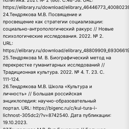
https://elibrary.ru/download/elibrary_46446773_4008023
24.Тендрякова М.В. Посвящение и
просвещение как стратегии социализации:
социально-антропологический ракурс // Новые
психологические исследования. 2022. № 2.
URL:
https://elibrary.ru/download/elibrary_48809909_69306619
25.Тендрякова М. В. Биографический метод на
перекрестке гуманитарных исследований //
Традиционная культура. 2022. № 4. Т. 23. С.
111-124.
26.Тендрякова М.В. Школа «Культура и
личность» // Большая российская
энциклопедия: научно-образовательный
портал. URL: https://bigenc.ru/c/kul-tura-i-
lichnost-305dc2/?v=8742540. Дата публикации:
19.10.2023.