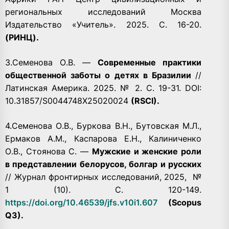
региональных исследований Москва
Издательство «Учитель». 2025. С. 16-20.
(РИНЦ).
3.Семенова О.В. —
Современные практики
общественной заботы о детях в Бразилии
//
Латинская Америка. 2025. № 2. С. 19-31. DOI:
10.31857/S0044748X25020024
(RSCI).
4.Семенова О.В., Буркова В.Н., Бутовская М.Л.,
Ермаков А.М., Каспарова Е.Н., Калиниченко
О.В., Стоянова С. —
Мужские и женские роли
в представлении белорусов, болгар и русских
// Журнал фронтирных исследований, 2025,
№
1 (10). C. 120-149.
https://doi.org/10.46539/jfs.v10i1.607
(Scopus
Q3).