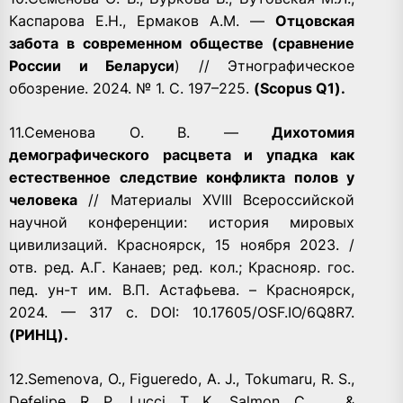
Каспарова Е.Н., Ермаков А.М. —
Отцовская
забота в современном обществе (сравнение
России и Беларуси
) // Этнографическое
обозрение. 2024. № 1. С. 197–225.
(Scopus Q1).
11.Семенова О. В. —
Дихотомия
демографического расцвета и упадка как
естественное следствие конфликта полов у
человека
// Материалы XVIII Всероссийской
научной конференции: история мировых
цивилизаций. Красноярск, 15 ноября 2023. /
отв. ред. А.Г. Канаев; ред. кол.; Краснояр. гос.
пед. ун-т им. В.П. Астафьева. – Красноярск,
2024. — 317 с. DOI: 10.17605/OSF.IO/6Q8R7.
(РИНЦ).
12.Semenova, O., Figueredo, A. J., Tokumaru, R. S.,
Defelipe, R. P., Lucci, T. K., Salmon, C., … &