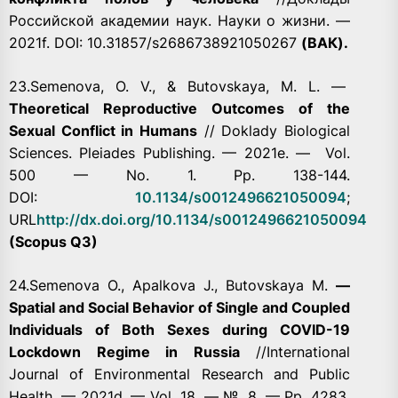
Российской академии наук. Науки о жизни. —
2021f. DOI: 10.31857/s2686738921050267
(ВАК).
23.Semenova, O. V., & Butovskaya, M. L. —
Theoretical Reproductive Outcomes of the
Sexual Conflict in Humans
// Doklady Biological
Sciences. Pleiades Publishing. — 2021е. — Vol.
500 — No. 1. Pp. 138-144.
DOI:
10.1134/s0012496621050094
;
URL
http://dx.doi.org/10.1134/s0012496621050094
(Scopus Q3)
24.Semenova O., Apalkova J., Butovskaya M.
—
Spatial and Social Behavior of Single and Coupled
Individuals of Both Sexes during COVID-19
Lockdown Regime in Russia
//International
Journal of Environmental Research and Public
Health. — 2021d. — Vol. 18. — №. 8. — Pp. 4283.