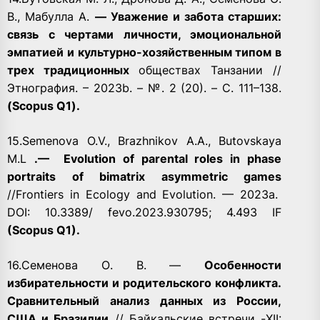
В., Мабyлла А.
— Уважение и забота старших:
связь с чертами личности, эмоциональной
эмпатией и культурно-хозяйственным типом в
трех традиционных
обществах Танзании //
Этнография. – 2023b. – №. 2 (20). – С. 111–138.
(Scopus Q1).
15.Semenova O.V., Brazhnikov A.A., Butovskaya
M.L
.—
Evolution of parental roles in phase
portraits of bimatrix asymmetric games
//Frontiers in Ecology and Evolution. — 2023а.
DOI: 10.3389/ fevo.2023.930795; 4.493 IF
(Scopus Q1).
16.Семенова О. В. —
Особенности
избирательности и родительского конфликта.
Сравнительный анализ данных из России,
США и Бразилии
// Байкальские встречи -XII: