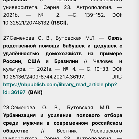
университета. Серия 23. Антропология. —
2021b. — № 2. —С. 139–152. DOI:
10.32521/20748132
(RSCI).
27.Семенова О. В., Бутовская М.Л. —
Связь
родственной помощи бабушек и дедушек с
удалённостью домохозяйств на примере
России, США и Бразилии
// Человек и
культура. — 2021a. — № 4. — С. 10–33. DOI:
10.25136/2409-8744.2021.4.36197.
URL:
https://nbpublish.com/library_read_article.php?
id=36197
(ВАК)
28.Семенова О. В., Бутовская М.Л. —
Урбанизация и усиление полового отбора
среди мужчин в современном российском
обществе
// Вестник Московского
университета. Серия 23. Антропология. —