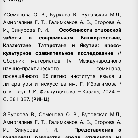
7.Семенова О. В., Бyркова В., Бутовская М.Л.,
Амиргалина Г. Т., Галимханов А. Б., Егорова А.
И., Зинурова Р. И. —
Особенности отцовской
заботы в современном Башкортостане,
Казахстане, Татарстане и Якутии: кросс-
культурное сравнительное исследование
//
Сборник материалов IV Международного
научно-практического семинара,
посвящённого 85-летию института языка и
литературы и искусства им. Г. Ибрагимова /
отв.
ред. Л.И. Фахрутдинова. – Казань, 2024. –
С. 381–387. (
РИНЦ
)
8.Бyркова В., Семенова О. В., Бутовская М.Л.,
Амиргалина Г. Т., Галимханов А. Б., Егорова А.
И., Зинурова Р. И. —
Представления о
гендерном равенстве среди студентов из