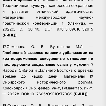
Традиционная культура как основа сохранения
и развития этнической идентичности.
Материалы международной научно-
практической конференции, г. Улан-Удэ. —
2022c. С. 30–40. DOI: 978-5-89610-329-5
(РИНЦ)
17.Семенова О. В. Бyтовская М.Л. —
Глобальный вызовы: влияние урбанизации на
кратковременные сексуальные отношения и
последующие социальные связи y мужчин
//
Народы Сибири и Дальнего Востока c древних
времен до наших дней: материалы IX
Сибирского исторического форума.
Красноярск / Сиб. федер. ун-т, Гуманитар. ин-т.
— 2022b. DOI: 10.17605/OSF.IO/T78GS
(РИНЦ).
18.Семенова О. В., Бутовская М. Л. —