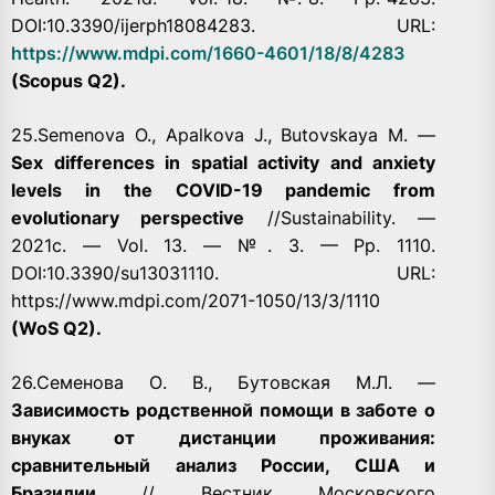
DOI:10.3390/ijerph18084283. URL:
https://www.mdpi.com/1660-4601/18/8/4283
(Scopus Q2).
25.Semenova O., Apalkova J., Butovskaya M. —
Sex differences in spatial activity and anxiety
levels in the COVID-19 pandemic from
evolutionary perspective
//Sustainability. —
2021с. — Vol. 13. — №. 3. — Pp. 1110.
DOI:10.3390/su13031110. URL:
https://www.mdpi.com/2071-1050/13/3/1110
(WoS Q2).
26.Семенова О. В., Бутовская М.Л. —
Зависимость родственной помощи в заботе о
внуках от дистанции проживания:
сравнительный анализ России, США и
Бразилии
// Вестник Московского