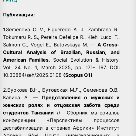
Публикации:
1.Semenova O. V., Figueredo A. J., Zambrano R.,
Tokumaru R. S., Pereira Defelipe R., Kiehl Lucci T.,
Salmon C., Vogel E., Butovskaya M. —
A Cross-
Cultural Analysis of Brazilian, Russian, and
American Families.
Social Evolution & History,
Vol. 24 No. 1, March 2025, pp. 171– 197. DOI:
10.30884/seh/2025.01.08
(Scopus Q1)
2.Буркова В.Н., Бутовская М.Л., Семенова О.В.,
Кавина А. —
Представления о мужских и
женских ролях и отцовская забота среди
студентов Танзании
//
Сборник материалов
конференции «Перспективы процессов
дестабилизации в странах Африки» Институт
Африки РАН Центр цивилизационных и