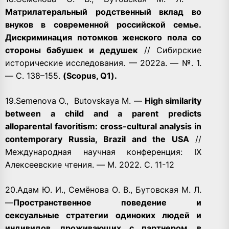
Матрилатеральный родственный вклад во
внуков в современной российской семье.
Дискриминация потомков женского пола со
стороны бабушек и дедушек
// Сибирские
исторические исследования. — 2022а. — №. 1.
— С. 138–155.
(Scopus, Q1).
19.Semenova O.,
Butovskaya M. —
High similarity
between a child and a parent predicts
alloparental favoritism: cross-cultural analysis in
contemporary Russia, Brazil and the USA
//
Международная научная конференция: IX
Алексеевские чтения. — М. 2022. С. 11-12
20.Адам Ю. И., Семёнова О. В., Бутовская М. Л.
—
Пространственное поведение и
сексуальные стратегии одиноких людей и
индивидов, проживающих с партнером, в