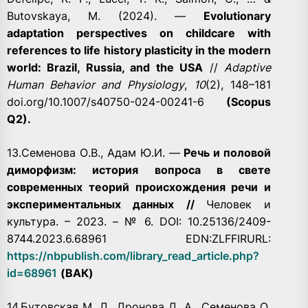
Butovskaya, M. (2024). —
Evolutionary
adaptation perspectives on childcare with
references to life history plasticity in the modern
world: Brazil, Russia, and the USA
//
Adaptive
Human Behavior and Physiology
,
10
(2), 148–181
doi.org/10.1007/s40750-024-00241-6
(Scopus
Q2).
13.Семенова О.В., Адам Ю.И. —
Речь и половой
диморфизм: история вопроса в свете
современных теорий происхождения речи и
экспериментальных данных
//
Человек и
культура. – 2023. – № 6. DOI: 10.25136/2409-
8744.2023.6.68961 EDN:ZLFFIRURL:
https://nbpublish.com/library_read_article.php?
id=68961
(ВАК)
14.Бутовская М. Л., Дронова Д. А., Семенова О.