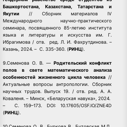
Башкортостана, Казахстана, Татарстана и
Якутии
// Сборник материалов IV
Международного научно-практического
семинара, посвященного 85-летию института
языка и литературы и искусства им. Г.
Ибрагимова / отв.
ред. Л. И. Фахрутдинова. –
Казань, 2024. –
С. 335-360. (
РИНЦ
).
9.Семенова О. В. —
Родительский конфликт
полов в свете математического анализа
особенностей жизненного цикла человека
//
Актуальные вопросы антропологии. Сборник
научных трудов. Выпуск 19. / отв. ред. А. А.
Коваленя. – Минск, «Беларуская навука», 2024.
–
С. 159–173. DOI: 10.17605/OSF.IO/ZNE4D
(
РИНЦ
).
10.Семенова О. В., Бyркова В., Бутовская М.Л.,