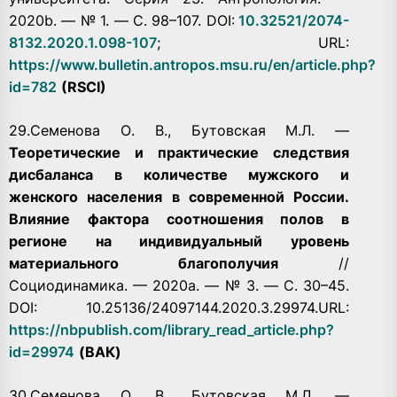
2020b. — № 1. — С. 98–107. DOI:
10.32521/2074-
8132.2020.1.098-107
;
URL:
https://www.bulletin.antropos.msu.ru/en/article.php?
id=782
(RSCI)
29.Семенова О. В., Бутовская М.Л. —
Теоретические и практические следствия
дисбаланса в количестве мужского и
женского населения в современной России.
Влияние фактора соотношения полов в
регионе на индивидуальный уровень
материального благополучия
//
Социодинамика. — 2020а. — № 3. — С. 30–45.
DOI: 10.25136/24097144.2020.3.29974.URL:
https://nbpublish.com/library_read_article.php?
id=29974
(ВАК)
30.Семенова О. В., Бутовская М.Л. —