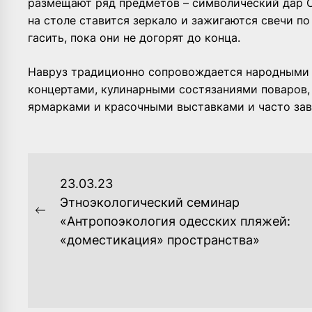
размещают ряд предметов – символический дар Со
на столе ставится зеркало и зажигаются свечи по
гасить, пока они не догорят до конца.
Навруз традиционно сопровождается народными 
концертами, кулинарными состязаниями поваров
ярмарками и красочными выставками и часто за
НАВИГАЦИЯ
23.03.23
ПО
Этноэкологический семинар
Previous
«Антропоэкология одесских пляжей:
ЗАПИСЯМ
post:
«доместикация» пространства»