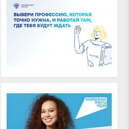
xt
t: