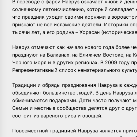
В переводе с фарси Навруз означает «новый день»
солнечному летоисчислению, который совпадает 
что праздник уходит своими корнями в зороастриз
признают не все исламские деятели. Историки оп
тысячи лет, а его родина – Хорасан (историческа
Навруз отмечают как начало нового года более че
празднуют на Балканах, на Ближнем Востоке, на К
Черного моря и в других регионах. В 2009 году 
Репрезентативный список нематериального культу
Традиции и обряды празднования Навруза в каждо
объединяют большинство людей. В день Навруза л
обмениваются подарками. Дети часто получают м
Семьи и местные сообщества делятся друг с дру
состоит из вареного риса и овощей.
Повсеместной традицией Навруза является приго