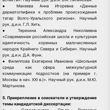
● Макеева Анна Игоревна «Данные
дерматоглифики к проблеме происхождения
татар Волго-Уральского региона». Научный
рук. д.и.н. Г.Л. Хить.
● Терехина Александра Николаевна
«Современная российская школа и культурная
идентичность коренных малочисленных
народов Крайнего Севера и Сибири». Научный
рук. д.и.н. Д.А. Функ.
● Филиппова Екатерина Ивановна «Школьная
среда как сфера межкультурной
коммуникации подростков (на примере г.
Москвы в нач. XXI в.)». Научный рук. д.и.н. М.Ю.
Мартынова.
5. Прикрепление в соискатели и утверждение
темы кандидатской диссертации:
● Савостьянова Ольга Петровна