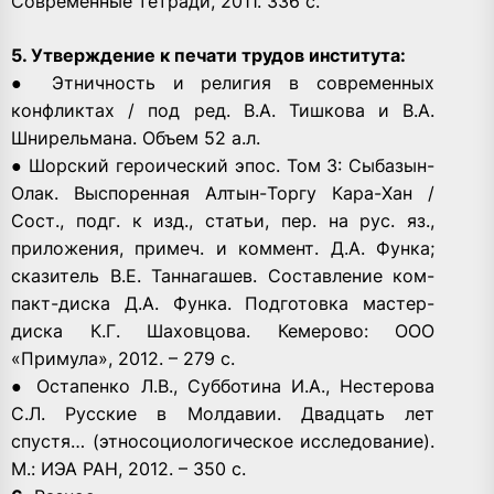
Современные тетради, 2011. 336 с.
5. Утверждение к печати трудов института:
● Этничность и религия в современных
конфликтах / под ред. В.А. Тишкова и В.А.
Шнирельмана. Объем 52 а.л.
● Шорский героический эпос. Том 3: Сыбазын-
Олак. Выспоренная Алтын-Торгу Кара-Хан /
Сост., подг. к изд., статьи, пер. на рус. яз.,
приложения, примеч. и коммент. Д.А. Функа;
сказитель В.Е. Таннагашев. Составление ком-
пакт-диска Д.А. Функа. Подготовка мастер-
диска К.Г. Шаховцова. Кемерово: ООО
«Примула», 2012. – 279 с.
● Остапенко Л.В., Субботина И.А., Нестерова
С.Л. Русские в Молдавии. Двадцать лет
спустя… (этносоциологическое исследование).
М.: ИЭА РАН, 2012. – 350 с.