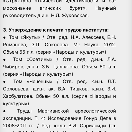
«Структура этнической идентичности и са-
мосознание агинских бурят». Научный
руководитель д.и.н. Н.Л. Жуковская.
3. Утверждение к печати трудов института:
● Том «Якуты» / Отв. ред. Н.А. Алексеев, Е.Н.
Романова, З.П. Соколова. М.: Наука, 2012.
Объем 55 п.л. (серия «Народы и культуры»)
● Том «Осетины» / Отв. ред. д.и.н. Л.А.
Чибиров, д.п.н. З.Б. Цаллагова. Объем 60 а.л.
(серия «Народы и культуры»)
● Том «Чеченцы» / Отв. ред. к.и.н. Л.Т.
Соловьева, д.и.н. ак. В.А. Тишков, к.и.н. З.И.
Хасбулатова. Объем 50 а.л. (серия «Народы и
культуры»)
● Труды Маргианской археологической
экспедиции. Т. 4: Исследования Гонур Депе в
2008-2011 гг. / Ред. колл. В.И. Сарианиди (гл.