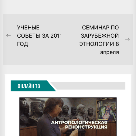
НАВИГАЦИЯ
УЧЕНЫЕ
СЕМИНАР ПО
ПО
СОВЕТЫ ЗА 2011
ЗАРУБЕЖНОЙ
Previous
Ne
ГОД
ЭТНОЛОГИИ 8
ЗАПИСЯМ
post:
po
апреля
ОНЛАЙН ТВ