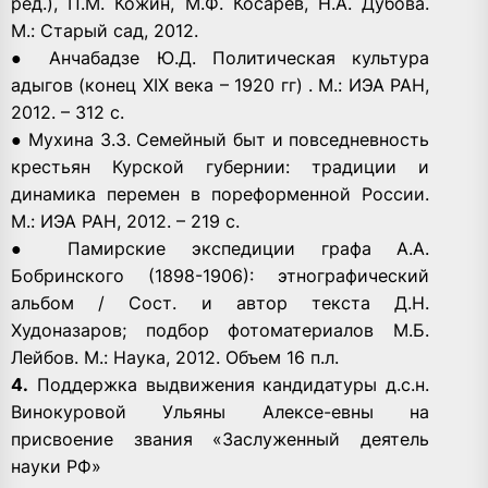
ред.), П.М. Кожин, М.Ф. Косарев, Н.А. Дубова.
М.: Старый сад, 2012.
● Анчабадзе Ю.Д. Политическая культура
адыгов (конец XIX века – 1920 гг) . М.: ИЭА РАН,
2012. – 312 с.
● Мухина З.З. Семейный быт и повседневность
крестьян Курской губернии: традиции и
динамика перемен в пореформенной России.
М.: ИЭА РАН, 2012. – 219 с.
● Памирские экспедиции графа А.А.
Бобринского (1898-1906): этнографический
альбом / Сост. и автор текста Д.Н.
Худоназаров; подбор фотоматериалов М.Б.
Лейбов. М.: Наука, 2012. Объем 16 п.л.
4.
Поддержка выдвижения кандидатуры д.с.н.
Винокуровой Ульяны Алексе-евны на
присвоение звания «Заслуженный деятель
науки РФ»