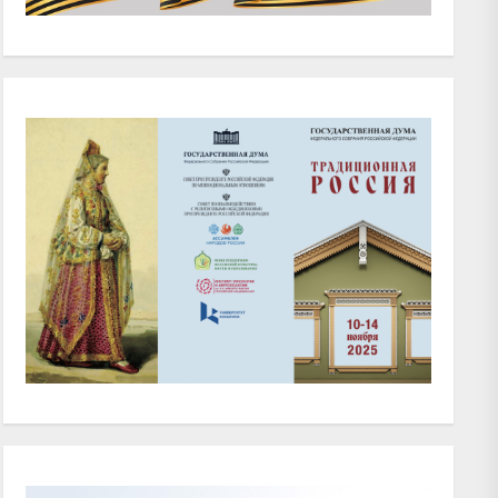
xt
t: