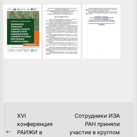
НАВИГАЦИЯ
XVI
Сотрудники ИЭА
ПО
конференция
РАН приняли
РАИЖИ в
участие в круглом
ЗАПИСЯМ
Previous