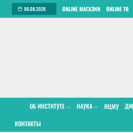
Skip
ONLINE МАГАЗИН
ONLINE Т
06.08.2026
to
the
content
ОБ ИНСТИТУТЕ
НАУКА
ДИ
НЦМУ
КОНТАКТЫ