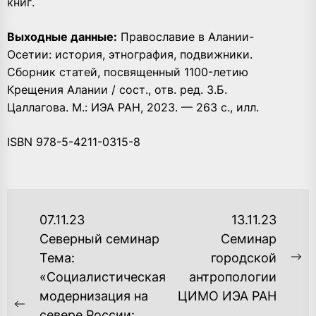
книг.
Выходные данные:
Православие в Алании-
Осетии: история, этнография, подвижники.
Сборник статей, посвященный 1100-летию
Крещения Алании / сост., отв. ред. З.Б.
Цаллагова. М.: ИЭА РАН, 2023. — 263 с., илл.
ISBN 978-5-4211-0315-8
НАВИГАЦИЯ
07.11.23
13.11.23
ПО
Северный семинар
Семинар
Тема:
городской
ЗАПИСЯМ
Ne
«Cоциалистическая
антропологии
po
модернизация на
ЦИМО ИЭА РАН
Previous
севере России: