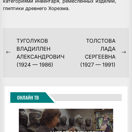
категориями инвентаря, ремесленных изделий,
глиптики древнего Хорезма.
НАВИГАЦИЯ
ТУГОЛУКОВ
ТОЛСТОВА
ПО
ВЛАДИЛЛЕН
ЛАДА
Previous
Ne
АЛЕКСАНДРОВИЧ
СЕРГЕЕВНА
ЗАПИСЯМ
post:
po
(1924 — 1986)
(1927 — 1991)
ОНЛАЙН ТВ