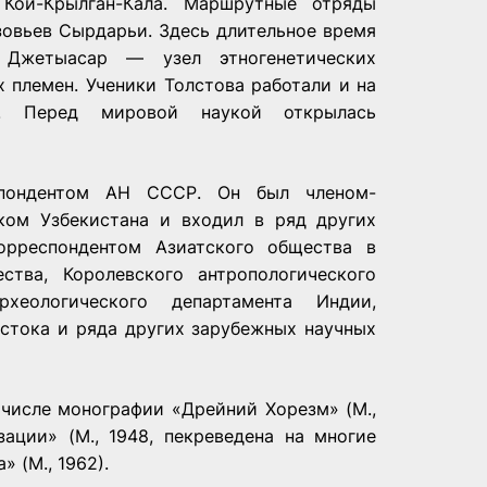
) Кой-Крылган-Кала. Маршрутные отряды
изовьев Сырдарьи. Здесь длительное время
 Джетыасар — узел этногенетических
х племен. Ученики Толстова работали и на
ах. Перед мировой наукой открылась
спондентом АН СССР. Он был членом-
ком Узбекистана и входил в ряд других
орреспондентом Азиатского общества в
ства, Королевского антропологического
хеологического департамента Индии,
остока и ряда других зарубежных научных
 числе монографии «Дрейний Хорезм» (М.,
ации» (М., 1948, пекреведена на многие
 (М., 1962).