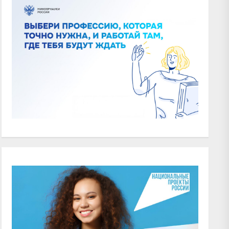
xt
t: