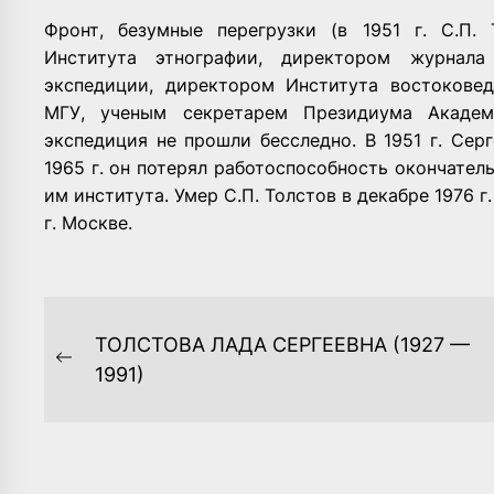
Фронт, безумные перегрузки (в 1951 г. С.П.
Института этнографии, директором журнала 
экспедиции, директором Института востокове
МГУ, ученым секретарем Президиума Акаде
экспедиция не прошли бесследно. В 1951 г. Сер
1965 г. он потерял работоспособность окончател
им института. Умер С.П. Толстов в декабре 1976 
г. Москве.
НАВИГАЦИЯ
ТОЛСТОВА ЛАДА СЕРГЕЕВНА (1927 —
ПО
Previous
1991)
post:
ЗАПИСЯМ