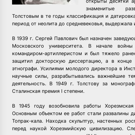
открыты десятки а
знаменитые раз
Толстовым в те годы классификация и датировк
период от неолита до средневековья, выдержала
В 1939 г. Сергей Павлович был назначен завед
Московского университета. В начале войны
командиром-артиллеристом и был тяжело ранен 
защитил докторскую диссертацию, а в конце 
этнографи. Усилиями молодого директора в Инс
научные силы, разрабытывались важнейшие тем
деятельность. В 1949 г. Толстову за моногр
Сталинская премия I степени.
В 1945 году возобновила работы Хорезмская 
Основным объектом ее работ стали развалины дина
Топрак-кала. Находка скульптур, настенных ро
перед наукой Хорезмийскую цивилизацию. Сл