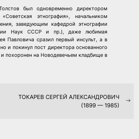
 Толстов был одновременно директором
«Советская этнография», начальником
дения, заведующим кафедрой этнографии
мии Наук СССР и пр.), даже любимая
гея Павловича сразил первый инсульт, а в
ьно и покинул пост директора основанного
г. и похоронен на Новодевечьем кладбище в
ТОКАРЕВ СЕРГЕЙ АЛЕКСАНДРОВИЧ
Ne
(1899 — 1985)
pos