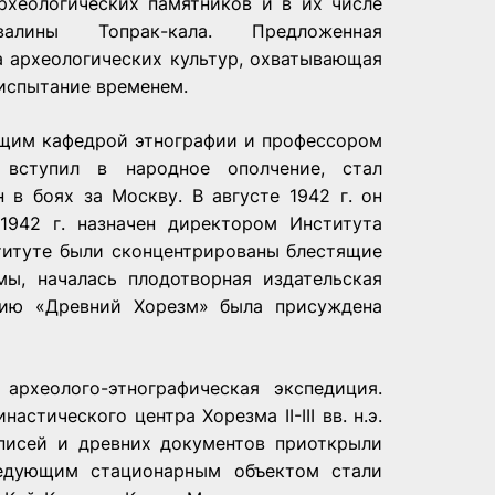
рхеологических памятников и в их числе
валины Топрак-кала. Предложенная
а археологических культур, охватывающая
 испытание временем.
ующим кафедрой этнографии и профессором
 вступил в народное ополчение, стал
в боях за Москву. В августе 1942 г. он
1942 г. назначен директором Института
титуте были сконцентрированы блестящие
ы, началась плодотворная издательская
афию «Древний Хорезм» была присуждена
археолого-этнографическая экспедиция.
стического центра Хорезма II-III вв. н.э.
списей и древних документов приоткрыли
едующим стационарным объектом стали