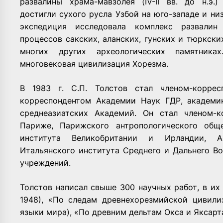
развалины храма-мавзолея (IV-II вв. до н.э.
достигли сухого русла Узбой на юго-западе и н
экспедиция исследовала комплекс развалин
процессов сакских, аланских, гунских и тюркски
многих других археологических памятник
многовековая цивилизация Хорезма.
В 1983 г. С.П. Толстов стал членом-корре
корреспондентом Академии Наук ГДР, академи
среднеазиатских Академий. Он стал членом-к
Париже, Парижского антропологического обще
института Великобритании и Ирландии, Ар
Итальянского института Среднего и Дальнего В
учреждений.
Толстов написал свыше 300 научных работ, в их
1948), «По следам древнехорезмийской цивилиз
языки мира), «По древним дельтам Окса и Яксарта»