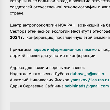
который внес большой вклад в развитие отечеств
создателей отечественной этнодемографии и яви
стране.
Центр антропоэкологии ИЭА РАН, возникший на баз
Сектора этнической экологии Института этногр
2024 г.
конференцию, посвященную этой знаменат
Прилагаем
первое информационное письмо
с пре
формой заявки для участия в конференции.
Адреса для связи и пересылки заявок
Надежда Анатольевна Дубова
dubova_n@mail.ru
Анатолий Николаевич Ямсков
yamskov@iea.ras.ru
Дарья Сергеевна Сабинина
sabininads@gmail.com