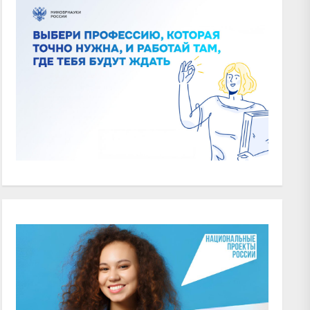
xt
t: