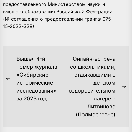
предоставленного Министерством науки и
высшего образования Российской Федерации
(№ соглашения о предоставлении гранта: 075-
15-2022-328)
НАВИГАЦИЯ
Вышел 4-й
Онлайн-встреча
ПО
номер журнала
со школьниками,
«Сибирские
отдыхавшими в
ЗАПИСЯМ
Previous
исторические
детском
post:
Ne
исследования»
оздоровительном
po
за 2023 год
лагере в
Литвиново
(Подмосковье)