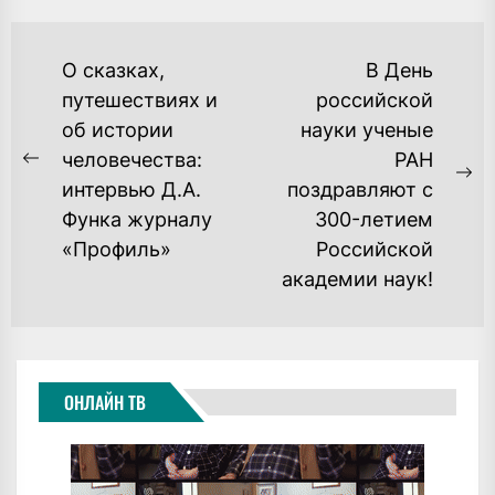
НАВИГАЦИЯ
О сказках,
В День
ПО
путешествиях и
российской
об истории
науки ученые
ЗАПИСЯМ
человечества:
РАН
Previous
Ne
интервью Д.А.
поздравляют с
post:
po
Функа журналу
300-летием
«Профиль»
Российской
академии наук!
ОНЛАЙН ТВ