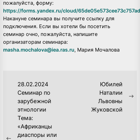
пожалуйста, форму:
https://forms.yandex.ru/cloud/65de05e573cee73c757ad
Накануне семинара вы получите ссылку для
подключения. Если вы хотели бы посетить
семинар очно, пожалуйста, напишите
организаторам семинара:
masha.mochalova@iea.ras.ru
, Мария Мочалова
НАВИГАЦИЯ
28.02.2024
Юбилей
ПО
Семинар по
Наталии
Ne
зарубежной
Львовны
ЗАПИСЯМ
po
этнологии
Жуковской
Тема:
«Африканцы
диаспоры или