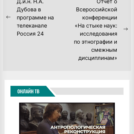
НАВИГАЦИЯ
Д.и.н. Н.А.
Отчет о
ПО
Дубова в
Всероссийской
программе на
конференции
ЗАПИСЯМ
Previous
телеканале
«На стыке наук:
post:
Ne
Россия 24
исследования
po
по этнографии и
смежным
дисциплинам»
ОНЛАЙН ТВ