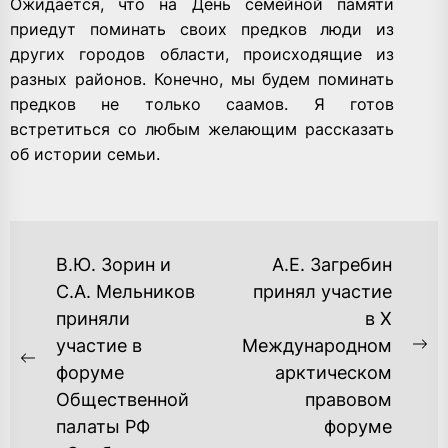
Ожидается, что на День семейной памяти
приедут поминать своих предков люди из
других городов области, происходящие из
разных районов. Конечно, мы будем поминать
предков не только саамов. Я готов
встретиться со любым желающим рассказать
об истории семьи.
НАВИГАЦИЯ
В.Ю. Зорин и
А.Е. Загребин
ПО
С.А. Мельников
принял участие
приняли
в X
ЗАПИСЯМ
участие в
Международном
Ne
Previous
форуме
арктическом
po
post:
Общественной
правовом
палаты РФ
форуме