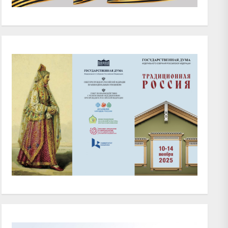
xt
t: