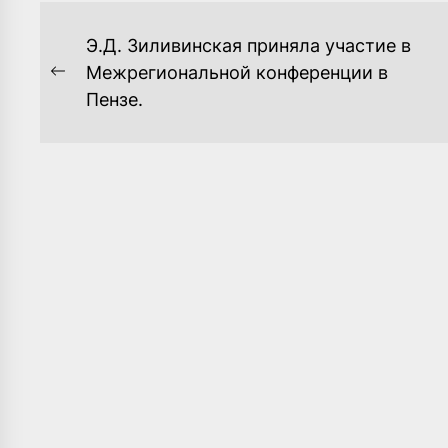
НАВИГАЦИЯ
Э.Д. Зиливинская приняла участие в
ПО
Межрегиональной конференции в
Previous
Пензе.
ЗАПИСЯМ
post: