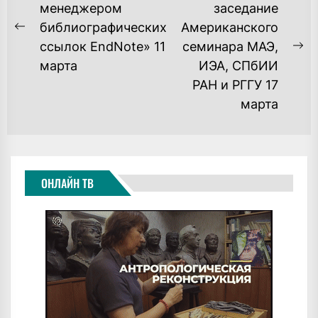
ПО
менеджером
заседание
библиографических
Американского
ЗАПИСЯМ
Previous
ссылок EndNote» 11
семинара МАЭ,
post:
Ne
марта
ИЭА, СПбИИ
po
РАН и РГГУ 17
марта
ОНЛАЙН ТВ