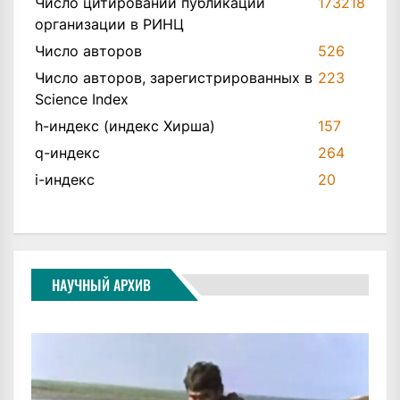
Число цитирований публикаций
173218
организации в РИНЦ
Число авторов
526
Число авторов, зарегистрированных в
223
Science Index
h-индекс (индекс Хирша)
157
q-индекс
264
i-индекс
20
НАУЧНЫЙ АРХИВ