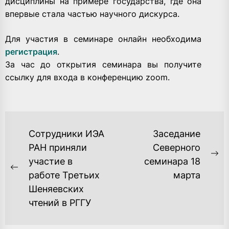
дисциплины на примере государства, где она
впервые стала частью научного дискурса.
Для участия в семинаре онлайн необходима
регистрация
.
За час до открытия семинара вы получите
ссылку для входа в конференцию zoom.
НАВИГАЦИЯ
Сотрудники ИЭА
Заседание
ПО
РАН приняли
Северного
Ne
участие в
семинара 18
ЗАПИСЯМ
Previous
po
работе Третьих
марта
post:
Шеняевских
чтений в РГГУ