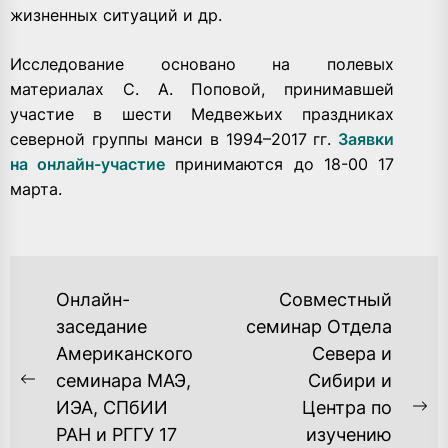
жизненных ситуаций и др.
Исследование основано на полевых
материалах С. А. Поповой, принимавшей
участие в шести Медвежьих праздниках
северной группы манси в 1994–2017 гг.
Заявки
на онлайн-участие
принимаются до 18-00 17
марта.
НАВИГАЦИЯ
Онлайн-
Совместный
ПО
заседание
семинар Отдела
Американского
Севера и
ЗАПИСЯМ
семинара МАЭ,
Сибири и
Previous
ИЭА, СПбИИ
Центра по
post:
Ne
РАН и РГГУ 17
изучению
po