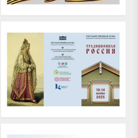
xt
t: