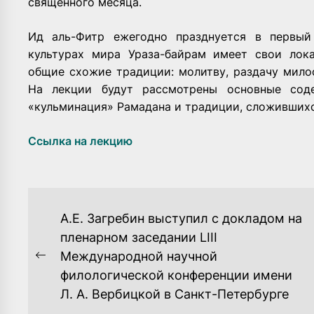
священного месяца.
Ид аль-Фитр ежегодно празднуется в первый
культурах мира Ураза-байрам имеет свои лок
общие схожие традиции: молитву, раздачу мило
На лекции будут рассмотрены основные соде
«кульминация» Рамадана и традиции, сложившихс
Ссылка на лекцию
НАВИГАЦИЯ
А.Е. Загребин выступил с докладом на
ПО
пленарном заседании LIII
Международной научной
ЗАПИСЯМ
Previous
филологической конференции имени
post:
Л. А. Вербицкой в Санкт-Петербурге