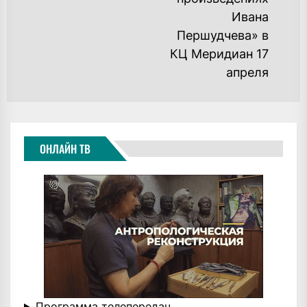
po
Ивана
Першудчева» в
КЦ Меридиан 17
апреля
ОНЛАЙН ТВ
Программа телепередач