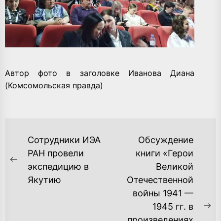
Автор фото в заголовке Иванова Диана
(Комсомольская правда)
НАВИГАЦИЯ
Сотрудники ИЭА
Обсуждение
ПО
РАН провели
книги «Герои
Previous
экспедицию в
Великой
ЗАПИСЯМ
post:
Якутию
Отечественной
войны 1941 —
1945 гг. в
Ne
произведениях