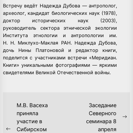
Встречу ведёт Надежда Дубова — антрополог,
археолог, кандидат биологических наук (1978),
доктор исторических наук (2003),
руководитель сектора этнической экологии
Института этнологии и антропологии им.
Н. Н. Миклухо-Маклая РАН. Надежда Дубова,
дочь Нины Платоновой и редактор книги,
поделится с участниками встречи «Меридиан.
Книги» уникальными фотографиями — яркими
свидетелями Великой Отечественной войны.
НАВИГАЦИЯ
М.В. Васеха
Заседание
ПО
приняла
Северного
Ne
участие в
семинара 8
ЗАПИСЯМ
po
Сибирском
апреля
Previous