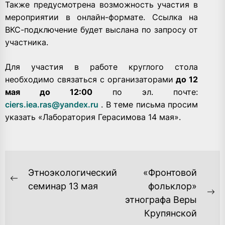
Также предусмотрена возможность участия в
мероприятии в онлайн-формате. Ссылка на
ВКС-подключение будет выслана по запросу от
участника.
Для участия в работе круглого стола
необходимо связаться с организаторами
до 12
мая до 12:00
по эл. почте:
ciers.iea.ras@yandex.ru
. В теме письма просим
указать «Лаборатория Герасимова 14 мая».
НАВИГАЦИЯ
Этноэкологический
«Фронтовой
ПО
Previous
семинар 13 мая
фольклор»
post:
Ne
этнографа Веры
ЗАПИСЯМ
po
Крупянской