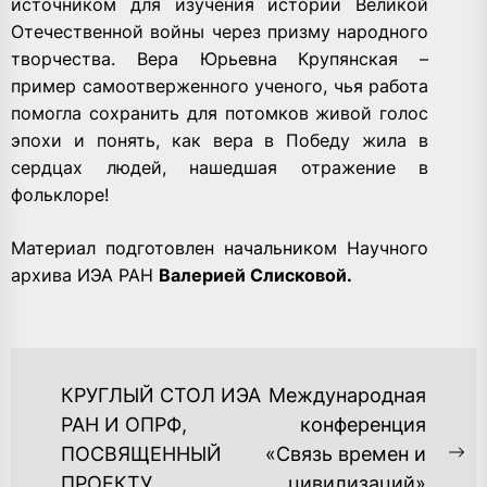
источником для изучения истории Великой
Отечественной войны через призму народного
творчества. Вера Юрьевна Крупянская –
пример самоотверженного ученого, чья работа
помогла сохранить для потомков живой голос
эпохи и понять, как вера в Победу жила в
сердцах людей, нашедшая отражение в
фольклоре!
Материал подготовлен начальником Научного
архива ИЭА РАН
Валерией Слисковой.
НАВИГАЦИЯ
КРУГЛЫЙ СТОЛ ИЭА
Международная
ПО
РАН И ОПРФ,
конференция
ПОСВЯЩЕННЫЙ
«Связь времен и
ЗАПИСЯМ
Ne
ПРОЕКТУ
цивилизаций»