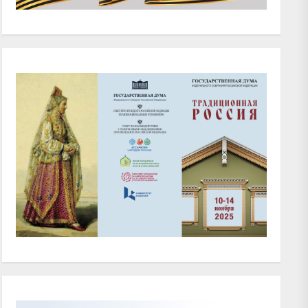
xt
t: