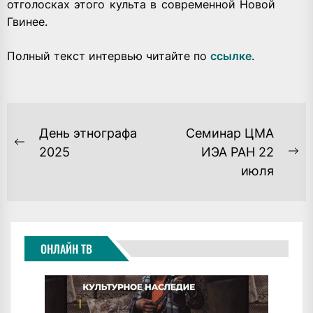
отголосках этого культа в современной Новой
Гвинее.
Полный текст интервью читайте по
ссылке
.
НАВИГАЦИЯ
День этнографа
Семинар ЦМА
ПО
Previous
2025
ИЭА РАН 22
Ne
post:
июля
ЗАПИСЯМ
po
ОНЛАЙН ТВ