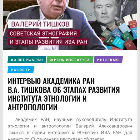
90 ЛЕТ ИЭА РАН
ЖИЗНЬ ИНСТИТУТА
ИНТЕРВЬЮ
НОВОСТИ
ИНТЕРВЬЮ АКАДЕМИКА РАН
В.А. ТИШКОВА ОБ ЭТАПАХ РАЗВИТИЯ
ИНСТИТУТА ЭТНОЛОГИИ И
АНТРОПОЛОГИИ
Академик РАН, научный руководитель Института
этнологии и антропологии Валерий Александрович
Тишков в серии интервью к 90-летию ИЭА РАН для
нашего YouTube-канала рассказал об этапах...