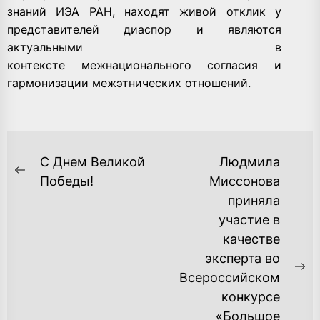
знаний ИЭА РАН, находят живой отклик у
представителей диаспор и являются
актуальными в
контексте межнационального согласия и
гармонизации межэтнических отношений.
НАВИГАЦИЯ
С Днем Великой
Людмила
ПО
Previous
Победы!
Миссонова
post:
приняла
ЗАПИСЯМ
участие в
качестве
эксперта во
Ne
Всероссийском
po
конкурсе
«Большое