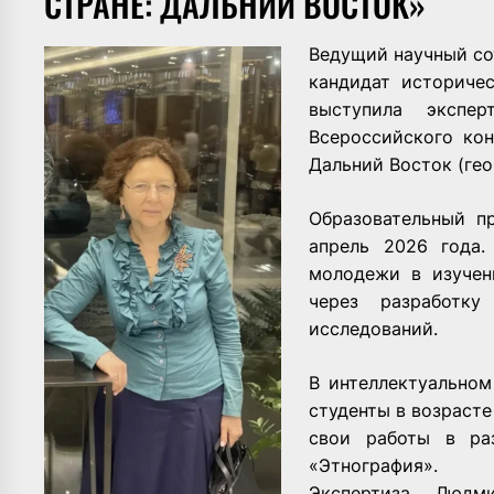
СТРАНЕ: ДАЛЬНИЙ ВОСТОК»
Ведущий научный со
кандидат историче
выступила экспе
Всероссийского ко
Дальний Восток (гео
Образовательный п
апрель 2026 года.
молодежи в изучен
через разработку
исследований.
В интеллектуальном
студенты в возрасте
свои работы в ра
«Этнография».
Экспертиза Людм