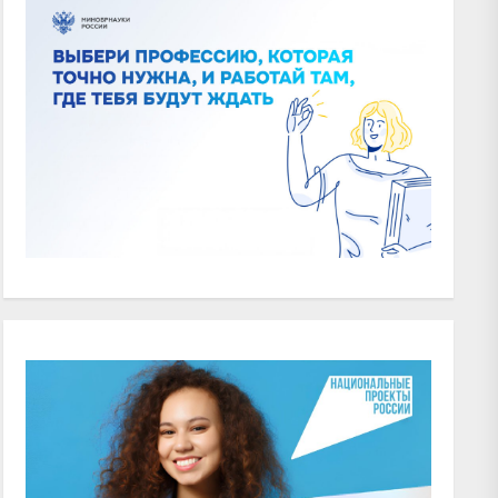
xt
t: