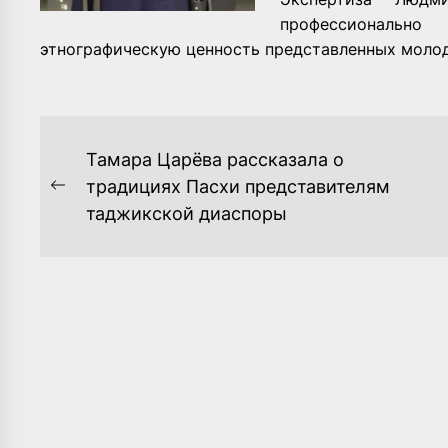
профессионально
этнографическую ценность представленных моло
НАВИГАЦИЯ
Тамара Царёва рассказала о
ПО
традициях Пасхи представителям
Previous
таджикской диаспоры
ЗАПИСЯМ
post: