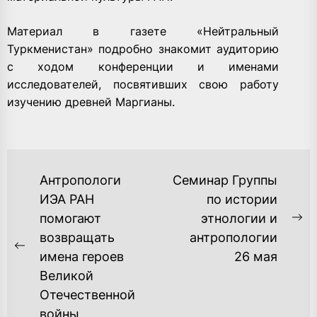
Материал в газете «Нейтральный
Туркменистан» подробно знакомит аудиторию
с ходом конференции и именами
исследователей, посвятивших свою работу
изучению древней Маргианы.
НАВИГАЦИЯ
Антропологи
Семинар Группы
ПО
ИЭА РАН
по истории
помогают
этнологии и
ЗАПИСЯМ
Ne
возвращать
антропологии
po
Previous
имена героев
26 мая
post:
Великой
Отечественной
войны