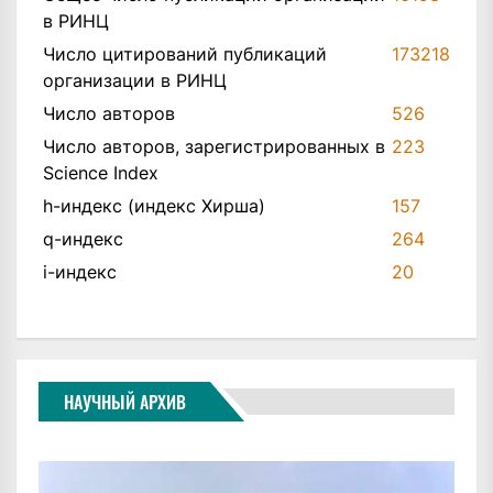
в РИНЦ
Число цитирований публикаций
173218
организации в РИНЦ
Число авторов
526
Число авторов, зарегистрированных в
223
Science Index
h-индекс (индекс Хирша)
157
q-индекс
264
i-индекс
20
НАУЧНЫЙ АРХИВ