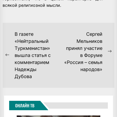
всякой религиозной мысли.
НАВИГАЦИЯ
В газете
Сергей
ПО
«Нейтральный
Мельников
Туркменистан»
принял участие
ЗАПИСЯМ
Ne
вышла статья с
в Форуме
Previous
po
комментарием
«Россия – семья
post:
Надежды
народов»
Дубова
ОНЛАЙН ТВ