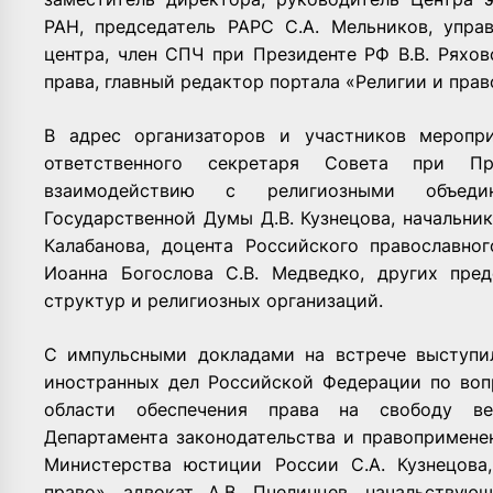
РАН, председатель РАРС С.А. Мельников, упра
центра, член СПЧ при Президенте РФ В.В. Ряхо
права, главный редактор портала «Религии и право
В адрес организаторов и участников меропри
ответственного секретаря Совета при П
взаимодействию с религиозными объедин
Государственной Думы Д.В. Кузнецова, начальни
Калабанова, доцента Российского православно
Иоанна Богослова С.В. Медведко, других пред
структур и религиозных организаций.
С импульсными докладами на встрече выступи
иностранных дел Российской Федерации по воп
области обеспечения права на свободу ве
Департамента законодательства и правопримене
Министерства юстиции России С.А. Кузнецова
право», адвокат А.В. Пчелинцев, начальствую