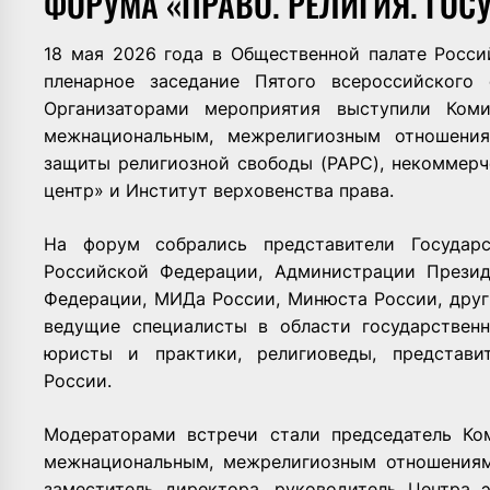
ФОРУМА «ПРАВО. РЕЛИГИЯ. ГОС
18 мая 2026 года в Общественной палате Росс
пленарное заседание Пятого всероссийского 
Организаторами мероприятия выступили Ком
межнациональным, межрелигиозным отношения
защиты религиозной свободы (РАРС), некоммерч
центр» и Институт верховенства права.
На форум собрались представители Государ
Российской Федерации, Администрации Презид
Федерации, МИДа России, Минюста России, друг
ведущие специалисты в области государственн
юристы и практики, религиоведы, представи
России.
Модераторами встречи стали председатель Ко
межнациональным, межрелигиозным отношениям 
заместитель директора, руководитель Центра 