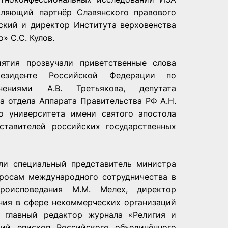
вляющий партнёр Славянского правового
вский и директор Института верховенства
» С.С. Кулов.
ятия прозвучали приветственные слова
резиденте Российской Федерации по
ениями А.В. Третьякова, депутата
ка отдела Аппарата Правительства РФ А.Н.
го университета имени святого апостола
ставителей российских государственных
ли специальный представитель министра
росам международного сотрудничества в
роисповедания М.М. Мелех, директор
ния в сфере некоммерческих организаций
, главный редактор журнала «Религия и
щий епископ Российского объединённого