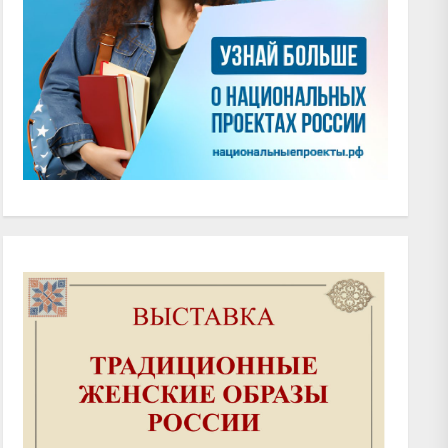
xt
t: