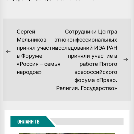
НАВИГАЦИЯ
Сергей
Сотрудники Центра
ПО
Мельников
этноконфессиональных
принял участие
исследований ИЭА РАН
ЗАПИСЯМ
Previous
в Форуме
приняли участие в
post:
Ne
«Россия – семья
работе Пятого
po
народов»
всероссийского
форума «Право.
Религия. Государство»
ОНЛАЙН ТВ