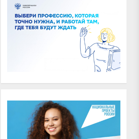
xt
t: