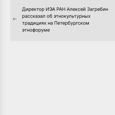
НАВИГАЦИЯ
Директор ИЭА РАН Алексей Загребин
ПО
рассказал об этнокультурных
Previous
традициях на Петербургском
ЗАПИСЯМ
post:
этнофоруме