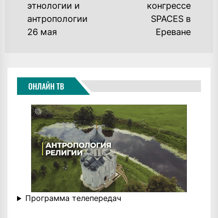
post:
po
этнологии и
конгрессе
антропологии
SPACES в
26 мая
Ереване
ОНЛАЙН ТВ
Программа телепередач