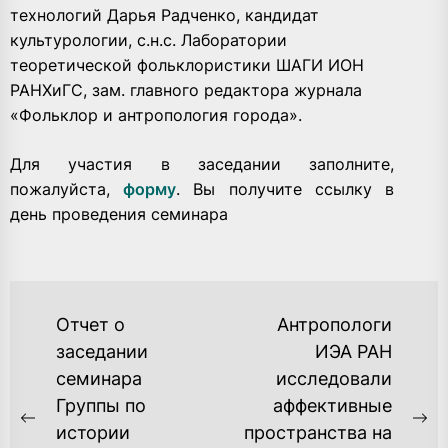
технологий Дарья Радченко, кандидат
культурологии, с.н.с. Лаборатории
теоретической фольклористики ШАГИ ИОН
РАНХиГС, зам. главного редактора журнала
«Фольклор и антропология города».
Для участия в заседании заполните,
пожалуйста,
форму
. Вы получите ссылку в
день проведения семинара
НАВИГАЦИЯ
Отчет о
Антропологи
ПО
заседании
ИЭА РАН
семинара
исследовали
ЗАПИСЯМ
Группы по
аффективные
Previous
Ne
истории
пространства на