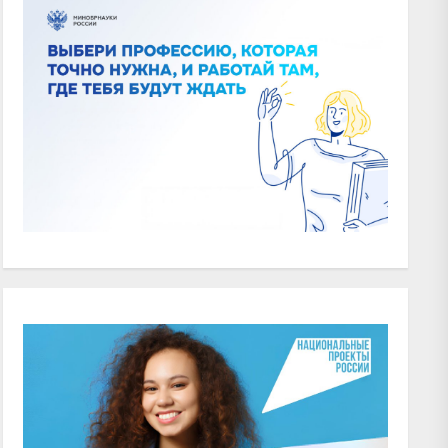
xt
t: