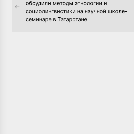
ПО
обсудили методы этнологии и
Previous
социолингвистики на научной школе-
ЗАПИСЯМ
post:
семинаре в Татарстане