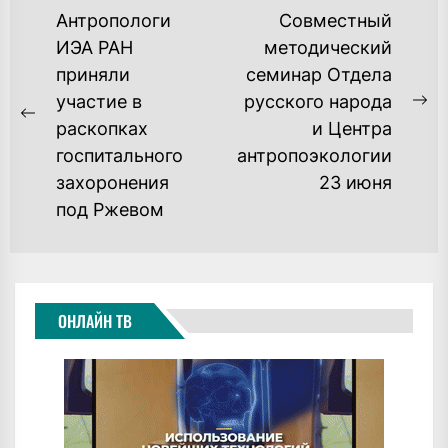
НАВИГАЦИЯ
Антропологи
Совместный
ПО
ИЭА РАН
методический
приняли
семинар Отдела
ЗАПИСЯМ
участие в
русского народа
Ne
Previous
раскопках
и Центра
po
post:
госпитального
антропоэкологии
захоронения
23 июня
под Ржевом
ОНЛАЙН ТВ