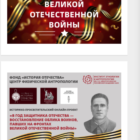
xt
t: