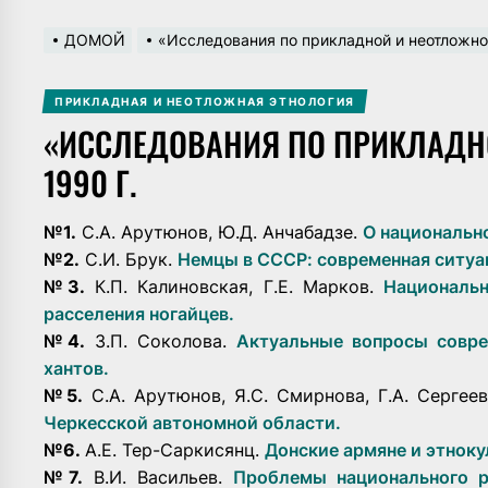
ДОМОЙ
«Исследования по прикладной и неотложной
ПРИКЛАДНАЯ И НЕОТЛОЖНАЯ ЭТНОЛОГИЯ
«ИССЛЕДОВАНИЯ ПО ПРИКЛАДН
1990 Г.
№1
.
С.А. Арутюнов, Ю.Д. Анчабадзе.
О национально
№2
.
С.И. Брук.
Немцы в СССР: современная ситуа
№3
.
К.П. Калиновская, Г.Е. Марков.
Национальн
расселения ногайцев.
№4
.
З.П. Соколова.
Актуальные вопросы совре
хантов.
№5
.
С.А. Арутюнов, Я.С. Смирнова, Г.А. Сергеев
Черкесской автономной области.
№6
.
А.Е. Тер-Саркисянц.
Донские армяне и этноку
№7.
В.И. Васильев.
Проблемы национального р