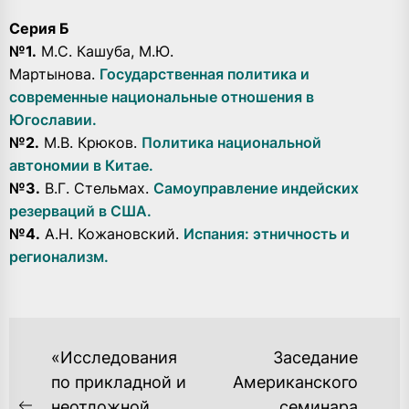
Серия Б
№1.
М.С. Кашуба, М.Ю.
Мартынова.
Государственная политика и
современные национальные отношения в
Югославии.
№2.
М.В. Крюков.
Политика национальной
автономии в Китае.
№3.
В.Г. Стельмах.
Самоуправление индейских
резерваций в США.
№4.
А.Н. Кожановский.
Испания: этничность и
регионализм.
НАВИГАЦИЯ
«Исследования
Заседание
ПО
по прикладной и
Американского
неотложной
семинара