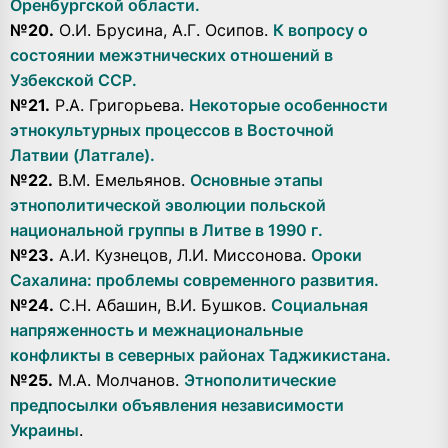
Оренбургской области.
№20.
О.И. Брусина, А.Г. Осипов.
К вопросу о
состоянии межэтнических отношений в
Узбекской ССР.
№21.
Р.А. Григорьева.
Некоторые особенности
этнокультурных процессов в Восточной
Латвии (Латгале).
№22.
В.М. Емельянов.
Основные этапы
этнополитической эволюции польской
национальной группы в Литве в 1990 г.
№23.
А.И. Кузнецов, Л.И. Миссонова.
Ороки
Сахалина: проблемы современного развития.
№24.
С.Н. Абашин, В.И. Бушков.
Социальная
напряженность и межнациональные
конфликты в северных районах Таджикистана.
№25.
М.А. Молчанов.
Этнополитические
предпосылки объявления независимости
Украины
.