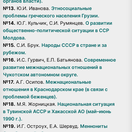
органов власти).
№13.
Ю.И. Иванова.
Этносоциальные
проблемы греческого населения Грузии.
№14.
Ю.Г. Кульчик, С.И. Румянцев.
О развитии
общественно-политической ситуации в ССР
Молдова.
№15.
С.И. Брук.
Народы СССР в стране и за
рубежом.
№16.
И.С. Гурвич, Е.П. Батьянова.
С
овременное
развитие межнациональных отношений в
Чукотском автономном округе.
№17.
А.Г. Осипов.
Межнациональные
отношения в Краснодарском крае (в связи с
проблемой беженцев).
№18.
М.Я. Жорницкая.
Национальная ситуация
в Тувинской АССР и Хакасской АО (май–июнь
1990 г.).
№19.
И.Г. Остроух, Е.А. Шервуд.
Меннониты