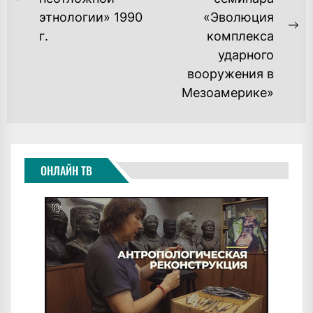
ЗАПИСЯМ
Previous
этнологии» 1990
«Эволюция
post:
Ne
г.
комплекса
po
ударного
вооружения в
Мезоамерике»
ОНЛАЙН ТВ