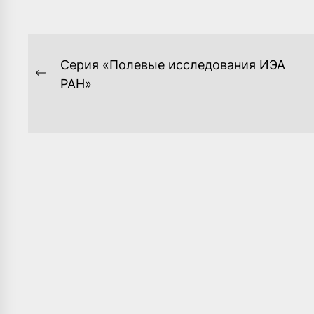
НАВИГАЦИЯ
Серия «Полевые исследования ИЭА
ПО
Previous
РАН»
post:
ЗАПИСЯМ