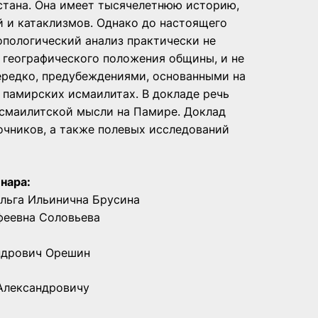
тана. Она имеет тысячелетнюю историю,
 и катаклизмов. Однако до настоящего
опологический анализ практически не
 географического положения общины, и не
нередко, предубеждениями, основанными на
 памирских исмаилитах. В докладе речь
исмаилитской мысли на Памире. Доклад
очников, а также полевых исследований
нара:
 Ольга Ильинична Брусина
офеевна Соловьева
андрович Орешин
Александровичу