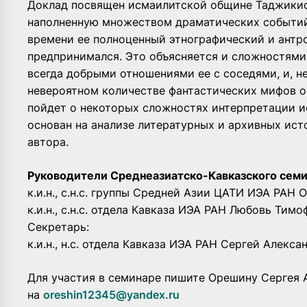
Доклад посвящен исмаилитской общине Таджикис
наполненную множеством драматических событий
времени ее полноценный этнографический и антр
предпринимался. Это объясняется и сложностями
всегда добрыми отношениями ее с соседями, и, 
невероятном количестве фантастических мифов о
пойдет о некоторых сложностях интерпретации 
основан на анализе литературных и архивных ист
автора.
Руководители Среднеазиатско-Кавказского семи
к.и.н., с.н.с. группы Средней Азии ЦАТИ ИЭА РАН
к.и.н., с.н.с. отдела Кавказа ИЭА РАН Любовь Тим
Секретарь:
к.и.н., н.с. отдела Кавказа ИЭА РАН Сергей Алекс
Для участия в семинаре пишите Орешину Сергея 
на
oreshin12345@yandex.ru