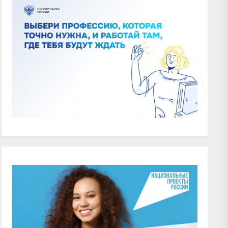
xt
t: