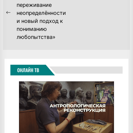
po
переживание
ЗАПИСЯМ
неопределённости
Previous
и новый подход к
post:
пониманию
любопытства»
ОНЛАЙН ТВ