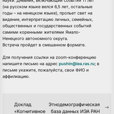
науки. Дневник, включающий события 11 лет
(на русском языке велся 6,5 лет, остальные
годы – на ненецком языке), прольет свет на
видение, интерпретацию личных, семейных,
общественных и государственных событий
самими коренными жителями Ямало-
Ненецкого автономного округа.
Встреча пройдет в смешанном формате.
Для получения ссылки на zoom-конференцию
напишите письмо на адрес
pushin@iea.ras.ru
; в
письме укажите, пожалуйста, свои ФИО и
аффилиацию.
НАВИГАЦИЯ
Доклад
Этнодемографическая
ПО
Ne
«Когнитивное
база данных ИЭА РАН