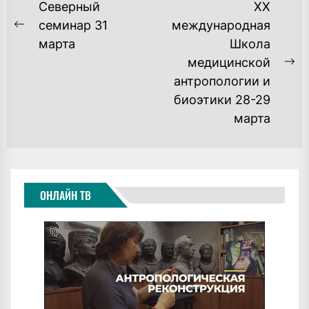
НАВИГАЦИЯ
Северный
XX
ПО
семинар 31
международная
Previous
марта
Школа
ЗАПИСЯМ
post:
медицинской
Ne
антропологии и
po
биоэтики 28-29
марта
ОНЛАЙН ТВ