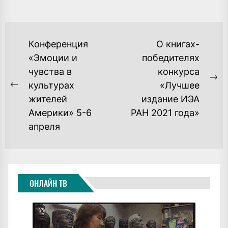
НАВИГАЦИЯ
Конференция
О книгах-
ПО
«Эмоции и
победителях
чувства в
конкурса
ЗАПИСЯМ
Ne
культурах
«Лучшее
Previous
po
жителей
издание ИЭА
post:
Америки» 5-6
РАН 2021 года»
апреля
ОНЛАЙН ТВ