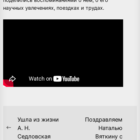
научных увлечениях, поездках и трудах.
НАВИГАЦИЯ
Ушла из жизни
Поздравляем
ПО
А. Н.
Наталью
Previous
Седловская
Вяткину с
ЗАПИСЯМ