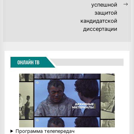
post:
успешной
Ne
защитой
po
кандидатской
диссертации
ОНЛАЙН ТВ
Программа телепередач