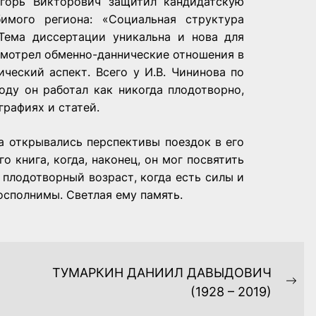
Игорь Викторович защитил кандидатскую
имого региона: «Социальная структура
 Тема диссертации уникальна и нова для
ссмотрел обменно-даннические отношения в
ческий аспект. Всего у И.В. Чининова по
оду он работал как никогда плодотворно,
графиях и статей.
да открывались перспективы поездок в его
 книга, когда, наконец, он мог посвятить
 плодотворный возраст, когда есть силы и
осполнимы. Светлая ему память.
ТУМАРКИН ДАНИИЛ ДАВЫДОВИЧ
Ne
(1928 – 2019)
pos