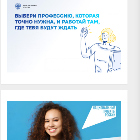
xt
t: