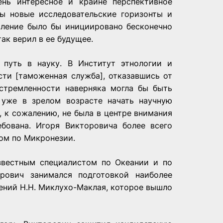
ень интересное и крайне перспективное
бы новые исследовательские горизонты и
вление было бы инициировано бесконечно
ак верил в ее будущее.
путь в науку. В Институт этнологии и
сти [таможенная служба], отказавшись от
устремленности наверняка могла бы быть
 уже в зрелом возрасте начать научную
, к сожалению, не была в центре внимания
бована. Игоря Викторовича более всего
том по Микронезии.
известным специалистом по Океании и по
рович занимался подготовкой наиболее
ений Н.Н. Миклухо-Маклая, которое вышло