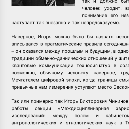
так и должно быт
человек уходит, 
понимание его нез
наступает так внезапно и так непредсказуемо.
Наверное, Игоря можно было бы назвать несо
вписывался в прагматические правила сегодняшн
– он оказался между прошлым и будущим, в одно
традиции обменно-даннических отношений у жите
квантовые коммуникации техносигнатур в соз
возможно, обычному человеку, наверное, тр
Мечтателем цифровой эпохи, когда границы смы
привычные нам измерения уступают место Бескон
Так или примерно так Игорь Викторович Чининов
работы секции «Междисциплинарная эврис
исследований: между полем и кабинето
антропологических и этнологических наук в 