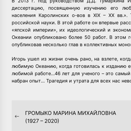
В 2013 г. под руководством Д.Д. Тумаркина 
диссертацию, посвященную изучению его люб
населения Каролинских о-вов в XIX – XX вв.».
российской науки. В этой работе он впервые ра
«япской империи», их идеологический и экономи
Океании опубликовано более 50 работ. В этом г
опубликовав несколько глав в коллективных моно
Игорь ушел из жизни очень рано, на взлете, ког
любимую Океанию, когда готовилась к изданию его
любимой работе…46 лет для ученого – это самый
набран опыт… Трагедия и утрата для всех нас нев
НАВИГАЦИЯ
ГРОМЫКО МАРИНА МИХАЙЛОВНА
ПО
Previous
(1927 – 2020)
post: