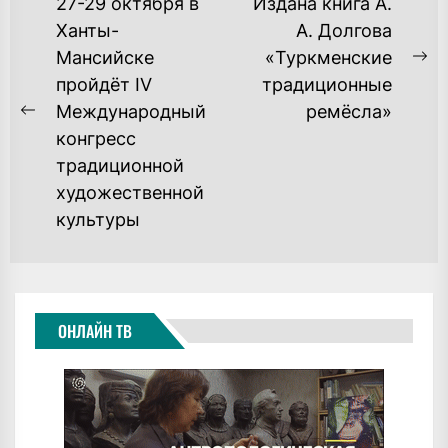
НАВИГАЦИЯ
27-29 октября в
Издана книга А.
ПО
Ханты-
А. Долгова
Мансийске
«Туркменские
ЗАПИСЯМ
Ne
пройдёт IV
традиционные
po
Международный
ремёсла»
Previous
конгресс
post:
традиционной
художественной
культуры
ОНЛАЙН ТВ